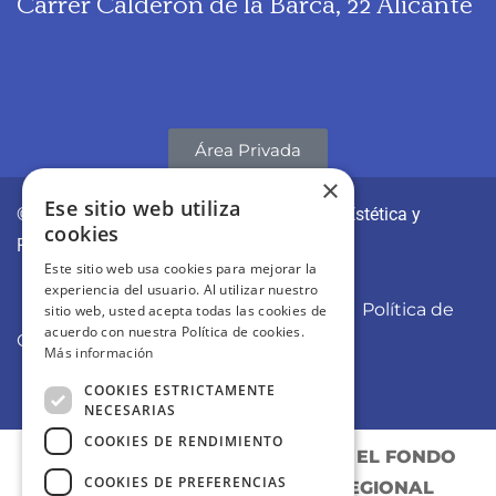
Carrer Calderón de la Barca, 22 Alicante
Área Privada
×
Ese sitio web utiliza
© CLÍNICAS REVITAE | Medicina y Cirugía Estética y
cookies
Regenerativa
Este sitio web usa cookies para mejorar la
experiencia del usuario. Al utilizar nuestro
Aviso Legal
Política de Privacidad
Política de
sitio web, usted acepta todas las cookies de
acuerdo con nuestra Política de cookies.
Cookies
Más información
COOKIES ESTRICTAMENTE
NECESARIAS
COOKIES DE RENDIMIENTO
PROYECTO COFINANCIADO POR EL FONDO
COOKIES DE PREFERENCIAS
EUROPEO DE DESARROLLO REGIONAL