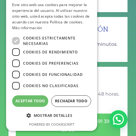
Este sitio web usa cookies para mejorar la
experiencia del usuario. Al utilizar nuestro
sitio web, usted acepta todas las cookies de
acuerdo con nuestra Política de cookies.
DURACIÓN DE LA SESIÓN
Más información
COOKIES ESTRICTAMENTE
NECESARIAS
La duración de la sesión es de
45 minutos
.
COOKIES DE RENDIMIENTO
COOKIES DE PREFERENCIAS
COOKIES DE FUNCIONALIDAD
RECUPERACIÓN
COOKIES NO CLASIFICADAS
Tiene que
acudir a curas
durante 48 horas.
ACEPTAR TODO
RECHAZAR TODO
MOSTRAR DETALLES
ENVIAR UN WHATSAPP AL 691 39
POWERED BY COOKIESCRIPT
29 38