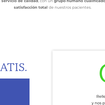
n
servicio de calidad
, con un
grupo
humano cualificad
satisfacción total
de nuestros pacientes.
ATIS.
Rell
y nos 