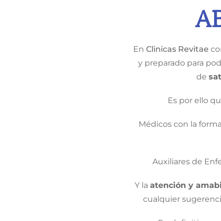
A
En
Clinicas Revitae
con
y preparado para pode
de
sa
Es por ello q
Médicos con la forma
Auxiliares de Enf
Y la
atención y amabi
cualquier sugerencia