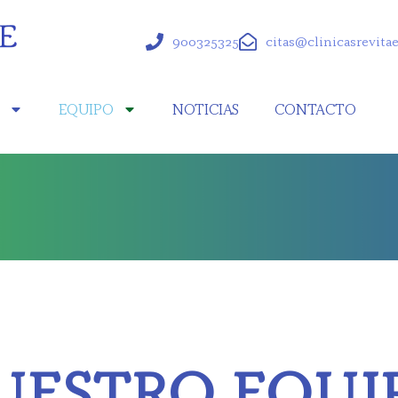
900325325
citas@clinicasrevita
S
EQUIPO
NOTICIAS
CONTACTO
UESTRO EQUI