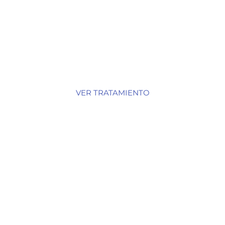
AUMENTO DE LABIOS Y
PÓMULOS
VER TRATAMIENTO