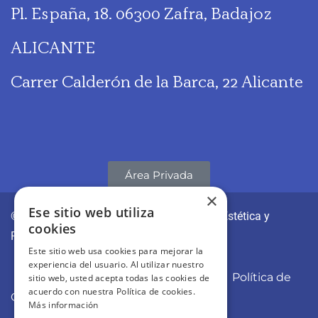
Pl. España, 18. 06300 Zafra, Badajoz
ALICANTE
Carrer Calderón de la Barca, 22 Alicante
Área Privada
×
Ese sitio web utiliza
© CLÍNICAS REVITAE | Medicina y Cirugía Estética y
cookies
Regenerativa
Este sitio web usa cookies para mejorar la
experiencia del usuario. Al utilizar nuestro
Aviso Legal
Política de Privacidad
Política de
sitio web, usted acepta todas las cookies de
acuerdo con nuestra Política de cookies.
Cookies
Más información