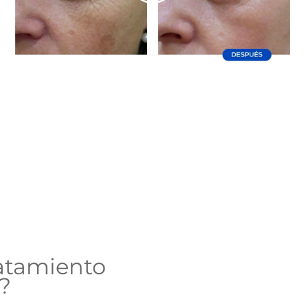
atamiento
?