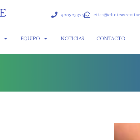
900325325
citas@clinicasrevita
S
EQUIPO
NOTICIAS
CONTACTO