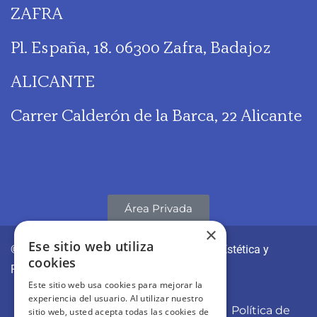
ZAFRA
Pl. España, 18. 06300 Zafra, Badajoz
ALICANTE
Carrer Calderón de la Barca, 22 Alicante
Área Privada
×
Ese sitio web utiliza
© CLÍNICAS REVITAE | Medicina y Cirugía Estética y
cookies
Regenerativa
Este sitio web usa cookies para mejorar la
experiencia del usuario. Al utilizar nuestro
Aviso Legal
Política de Privacidad
Política de
sitio web, usted acepta todas las cookies de