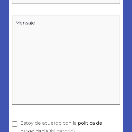
Sin
nombre
Consentimiento
(Obligatorio)
Estoy de acuerdo con la
política de
privacidad.
(Obligatorio)