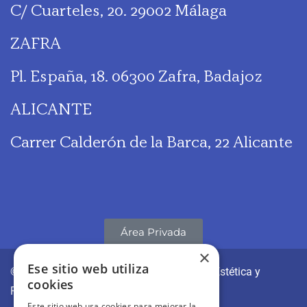
C/ Cuarteles, 20. 29002 Málaga
ZAFRA
Pl. España, 18. 06300 Zafra, Badajoz
ALICANTE
Carrer Calderón de la Barca, 22 Alicante
Área Privada
×
Ese sitio web utiliza
© CLÍNICAS REVITAE | Medicina y Cirugía Estética y
cookies
Regenerativa
Este sitio web usa cookies para mejorar la