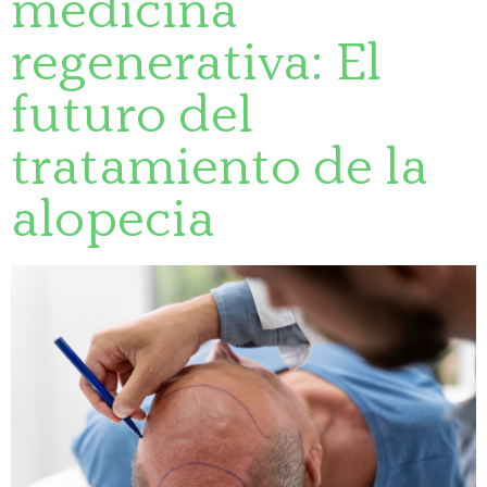
medicina
regenerativa: El
futuro del
tratamiento de la
alopecia