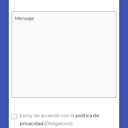
Sin
nombre
Consentimiento
(Obligatorio)
Estoy de acuerdo con la
política de
privacidad.
(Obligatorio)