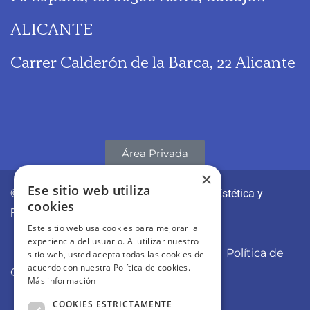
ALICANTE
Carrer Calderón de la Barca, 22 Alicante
Área Privada
×
Ese sitio web utiliza
© CLÍNICAS REVITAE | Medicina y Cirugía Estética y
cookies
Regenerativa
Este sitio web usa cookies para mejorar la
experiencia del usuario. Al utilizar nuestro
Aviso Legal
Política de Privacidad
Política de
sitio web, usted acepta todas las cookies de
acuerdo con nuestra Política de cookies.
Cookies
Más información
COOKIES ESTRICTAMENTE