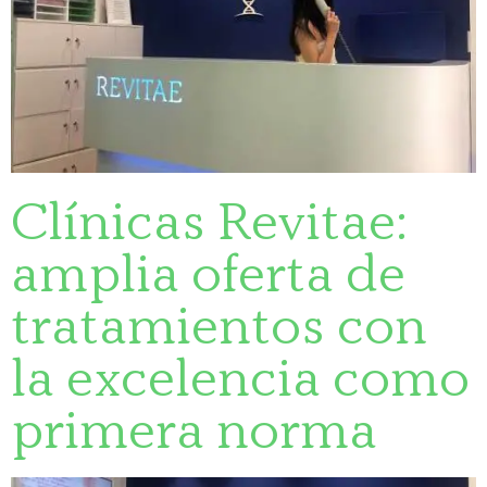
Clínicas Revitae:
amplia oferta de
tratamientos con
la excelencia como
primera norma