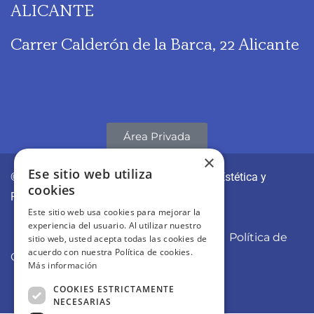
ALICANTE
Carrer Calderón de la Barca, 22 Alicante
Área Privada
×
Ese sitio web utiliza
© CLÍNICAS REVITAE | Medicina y Cirugía Estética y
cookies
Regenerativa
Este sitio web usa cookies para mejorar la
experiencia del usuario. Al utilizar nuestro
Aviso Legal
Política de Privacidad
Política de
sitio web, usted acepta todas las cookies de
acuerdo con nuestra Política de cookies.
Cookies
Más información
COOKIES ESTRICTAMENTE
NECESARIAS