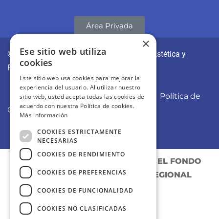
Área Privada
×
Ese sitio web utiliza
© CLÍNICAS REVITAE | Medicina y Cirugía Estética y
cookies
Regenerativa
Este sitio web usa cookies para mejorar la
experiencia del usuario. Al utilizar nuestro
Aviso Legal
Política de Privacidad
Política de
sitio web, usted acepta todas las cookies de
acuerdo con nuestra Política de cookies.
Cookies
Más información
COOKIES ESTRICTAMENTE
NECESARIAS
COOKIES DE RENDIMIENTO
PROYECTO COFINANCIADO POR EL FONDO
COOKIES DE PREFERENCIAS
EUROPEO DE DESARROLLO REGIONAL
COOKIES DE FUNCIONALIDAD
COOKIES NO CLASIFICADAS