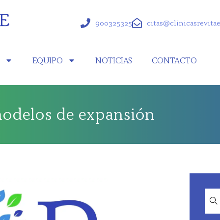
900325325
citas@clinicasrevita
S
EQUIPO
NOTICIAS
CONTACTO
 modelos de expansión