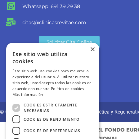
Whatsapp: 691 39 29 38
citas@clinicasrevitae.com
Solicitar Cita Online
×
Ese sitio web utiliza
cookies
Este sitio web usa cookies para mejorar la
experiencia del usuario. Al utilizar nuestro
sitio web, usted acepta todas las cookies de
acuerdo con nuestra Política de cookies.
Más información
COOKIES ESTRICTAMENTE
NECESARIAS
© CLÍNICAS REVITAE | Medicina y Cirugía Estética y Regenerati
COOKIES DE RENDIMIENTO
PROYECTO COFINANCIADO POR EL FONDO EUR
COOKIES DE PREFERENCIAS
REGIONAL