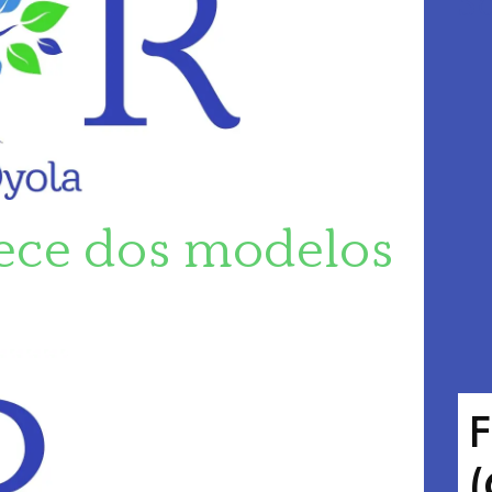
So
rece dos modelos
F