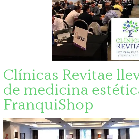
Clínicas Revitae ll
de medicina estétic
FranquiShop