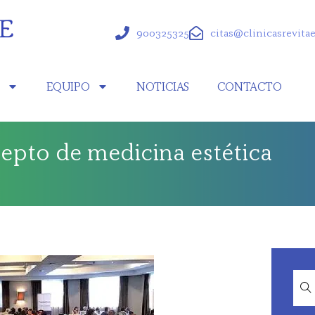
900325325
citas@clinicasrevita
S
EQUIPO
NOTICIAS
CONTACTO
cepto de medicina estética