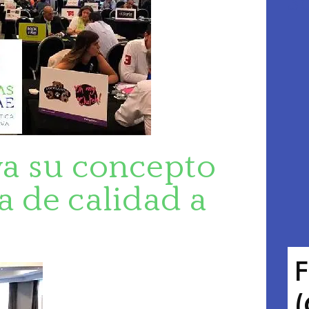
So
eva su concepto
a de calidad a
F