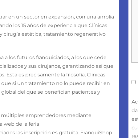
ntrar en un sector en expansión, con una amplia
ndo los 15 años de experiencia que Clínicas
y cirugía estética, tratamiento regenerativo
 a los futuros franquiciados, a los que cede
alizados y sus cirujanos, garantizando así que
s. Esta es precisamente la filosofía, Clínicas
C
ya que si un tratamiento no lo puede recibir en
o global del que se benefician pacientes y
Ac
da
con múltiples emprendedores mediante
es
 web de la feria
cu
iciados las inscripción es gratuita. FranquiShop
re