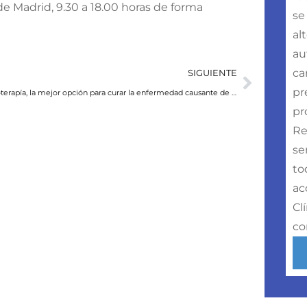
de Madrid, 9.30 a 18.00 horas de forma
se
al
au
ca
SIGUIENTE
pr
Fleboterapía, la mejor opción para curar la enfermedad causante de las varices
pr
Re
se
to
ac
Cl
co