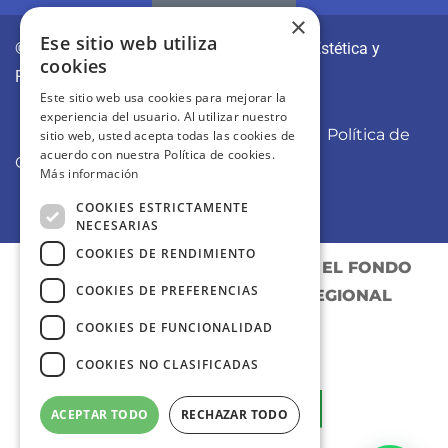
×
Ese sitio web utiliza
© CLÍNICAS REVITAE | Medicina y Cirugía Estética y
cookies
Regenerativa
Este sitio web usa cookies para mejorar la
experiencia del usuario. Al utilizar nuestro
Aviso Legal
Política de Privacidad
Política de
sitio web, usted acepta todas las cookies de
acuerdo con nuestra Política de cookies.
Cookies
Más información
COOKIES ESTRICTAMENTE
NECESARIAS
COOKIES DE RENDIMIENTO
PROYECTO COFINANCIADO POR EL FONDO
COOKIES DE PREFERENCIAS
EUROPEO DE DESARROLLO REGIONAL
COOKIES DE FUNCIONALIDAD
COOKIES NO CLASIFICADAS
ACEPTAR TODO
RECHAZAR TODO