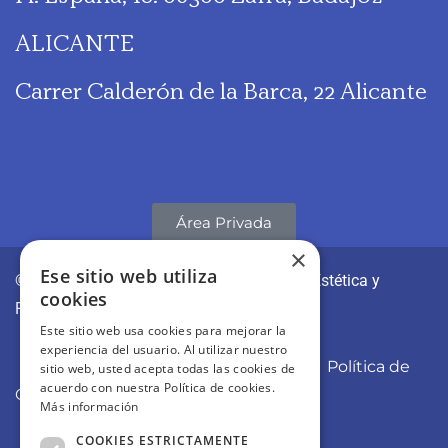
ALICANTE
Carrer Calderón de la Barca, 22 Alicante
Área Privada
×
Ese sitio web utiliza
© CLÍNICAS REVITAE | Medicina y Cirugía Estética y
cookies
Regenerativa
Este sitio web usa cookies para mejorar la
experiencia del usuario. Al utilizar nuestro
Aviso Legal
Política de Privacidad
Política de
sitio web, usted acepta todas las cookies de
acuerdo con nuestra Política de cookies.
Cookies
Más información
COOKIES ESTRICTAMENTE