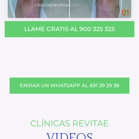
LLAME GRATIS AL 900 325 325
ENVIAR UN WHATSAPP AL 691 39 29 38
CLÍNICAS REVITAE
VIDEOS