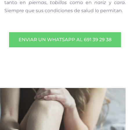
tanto en
piernas
,
tobillos
como en
nariz
y
cara
.
Siempre que sus condiciones de salud lo permitan.
ENVIAR UN WHATSAPP AL 691 39 29 38