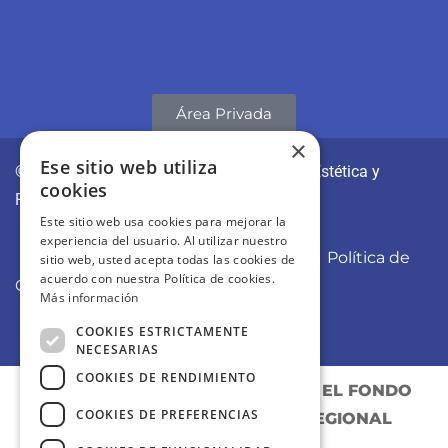
Área Privada
×
Ese sitio web utiliza
© CLÍNICAS REVITAE | Medicina y Cirugía Estética y
cookies
Regenerativa
Este sitio web usa cookies para mejorar la
experiencia del usuario. Al utilizar nuestro
Aviso Legal
Política de Privacidad
Política de
sitio web, usted acepta todas las cookies de
acuerdo con nuestra Política de cookies.
Cookies
Más información
COOKIES ESTRICTAMENTE
NECESARIAS
COOKIES DE RENDIMIENTO
PROYECTO COFINANCIADO POR EL FONDO
COOKIES DE PREFERENCIAS
EUROPEO DE DESARROLLO REGIONAL