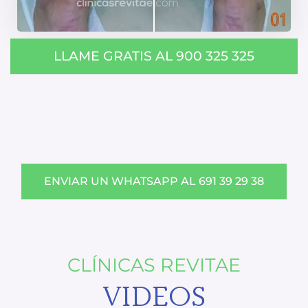
LLAME GRATIS AL 900 325 325
ENVIAR UN WHATSAPP AL 691 39 29 38
CLÍNICAS REVITAE
VIDEOS