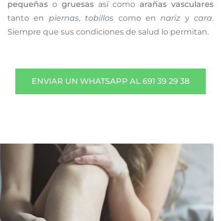
pequeñas
o
gruesas
así como
arañas vasculares
tanto en
piernas
,
tobillos
como en
nariz
y
cara
.
Siempre que sus condiciones de salud lo permitan.
ENVIAR UN WHATSAPP AL 691 39 29 38