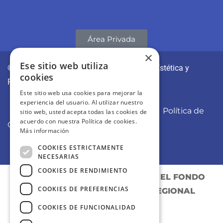
Área Privada
×
Ese sitio web utiliza
© CLÍNICAS REVITAE | Medicina y Cirugía Estética y
cookies
Regenerativa
Este sitio web usa cookies para mejorar la
experiencia del usuario. Al utilizar nuestro
Aviso Legal
Política de Privacidad
Política de
sitio web, usted acepta todas las cookies de
acuerdo con nuestra Política de cookies.
Cookies
Más información
COOKIES ESTRICTAMENTE
NECESARIAS
COOKIES DE RENDIMIENTO
PROYECTO COFINANCIADO POR EL FONDO
COOKIES DE PREFERENCIAS
EUROPEO DE DESARROLLO REGIONAL
COOKIES DE FUNCIONALIDAD